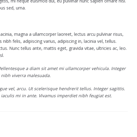
agittis, mi neque euismod dui, eu pulvinar nunc sapien ornare nisl.
us sed, urna.
lacinia, magna a ullamcorper laoreet, lectus arcu pulvinar risus,
 nibh felis, adipiscing varius, adipiscing in, lacinia vel, tellus.
s. Nunc tellus ante, mattis eget, gravida vitae, ultricies ac, leo.
sl.
ellentesque a diam sit amet mi ullamcorper vehicula. Integer
 nibh viverra malesuada.
 vel, arcu. Ut scelerisque hendrerit tellus. Integer sagittis.
iaculis mi in ante. Vivamus imperdiet nibh feugiat est.