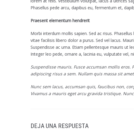
lorem at felis. Vestibulum volutpat, lacus a ultrices s
Phasellus pede arcu, dapibus eu, fermentum et, dapib
Praesent elementum hendrerit
Morbi interdum mollis sapien. Sed ac risus. Phasellus 
vitae facilisis libero dolor a purus. Sed vel lacus. Mauris
Suspendisse ac urna. Etiam pellentesque mauris ut lectu
Integer leo pede, ornare a, lacinia eu, vulputate vel, ni
Suspendisse mauris. Fusce accumsan mollis eros. P
adipiscing risus a sem. Nullam quis massa sit amet
Nunc sem lacus, accumsan quis, faucibus non, congue
Vivamus a mauris eget arcu gravida tristique. Nunc 
DEJA UNA RESPUESTA