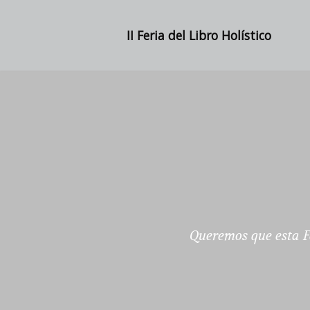
II Feria del Libro Holístico
Saltar
al
contenido
Queremos que esta Fe