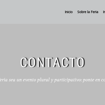
Inicio
Sobre la Feria
I
CONTACTO
ria sea un evento plural y participativo: ponte en c