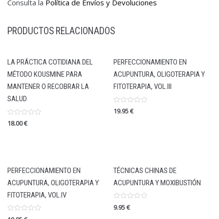
Consulta la
Política de Envíos y Devoluciones
PRODUCTOS RELACIONADOS
LA PRÁCTICA COTIDIANA DEL
PERFECCIONAMIENTO EN
MÉTODO KOUSMINE PARA
ACUPUNTURA, OLIGOTERAPIA Y
MANTENER O RECOBRAR LA
FITOTERAPIA, VOL.III
SALUD
Valorado
19.95
€
en
0
Valorado
18.00
€
de
en
5
0
de
5
PERFECCIONAMIENTO EN
TÉCNICAS CHINAS DE
ACUPUNTURA, OLIGOTERAPIA Y
ACUPUNTURA Y MOXIBUSTIÓN
FITOTERAPIA, VOL.IV
Valorado
9.95
€
en
0
Valorado